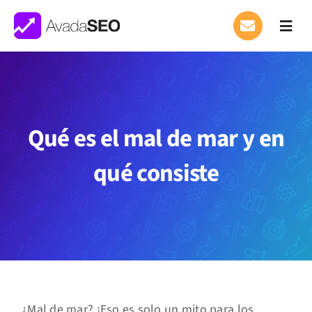
Saltar
al
Toggl
Navig
contenido
What We Do
Where We Work
Qué es el mal de mar y en
Careers
APPLY
qué consiste
¿Mal de mar? ¡Eso es solo un mito para los