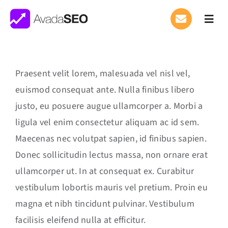
Saltar
al
Toggl
Navig
contenido
What We Do
Praesent velit lorem, malesuada vel nisl vel,
Where We Work
euismod consequat ante. Nulla finibus libero
justo, eu posuere augue ullamcorper a. Morbi a
Careers
APPLY
ligula vel enim consectetur aliquam ac id sem.
Maecenas nec volutpat sapien, id finibus sapien.
Donec sollicitudin lectus massa, non ornare erat
ullamcorper ut. In at consequat ex. Curabitur
vestibulum lobortis mauris vel pretium. Proin eu
magna et nibh tincidunt pulvinar. Vestibulum
facilisis eleifend nulla at efficitur.