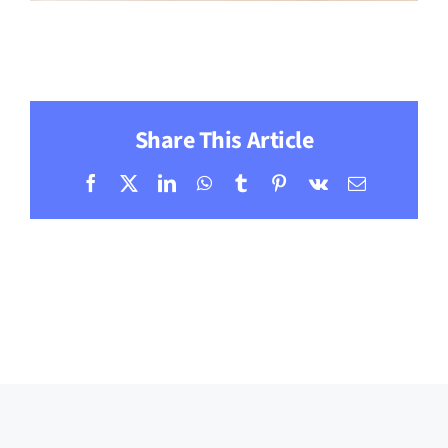
Share This Article
Facebook
X
LinkedIn
WhatsApp
Tumblr
Pinterest
Vk
Correo
electrónic