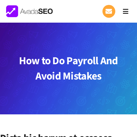
Saltar
al
Toggl
Navig
contenido
What We Do
Where We Work
How to Do Payroll And
Careers
APPLY
Avoid Mistakes