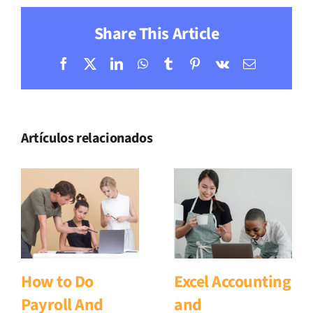
Share This Article
Facebook
X
LinkedIn
WhatsApp
Tumblr
Pinterest
Vk
Correo
electrónic
Artículos relacionados
How to Do
Excel Accounting
Payroll And
and